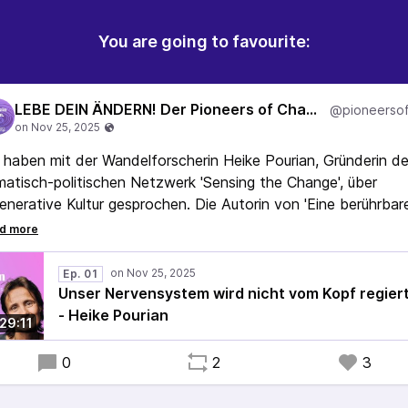
You are going to favourite:
LEBE DEIN ÄNDERN! Der Pioneers of Change-Podcast
 haben mit der Wandel­for­scherin Heike Pourian, Gründerin d
atisch-politischen Netzwerk 'Sensing the Change', über
enerative Kultur gesprochen. Die Autorin von 'Eine berührbar
t' und 'Wenn wir wieder wahrnehmen' erklärt uns, was wir vo
 Funktionsweise unseres Nervensystems lernen können, um
ser Grenzen zu setzen und athentischer in Kontakt gehen
Ep. 01
nnen.
Unser Nervensystem wird nicht vom Kopf regiert
- Heike Pourian
29:11
0
2
3