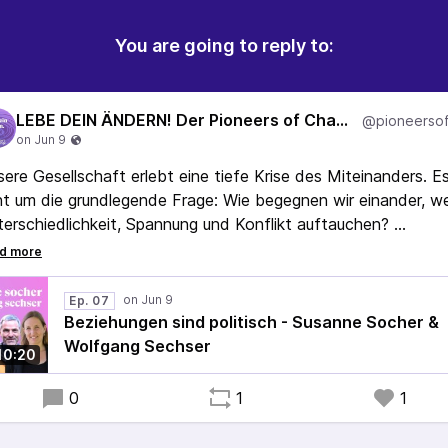
You are going to reply to:
LEBE DEIN ÄNDERN! Der Pioneers of Change-Podcast
ere Gesellschaft erlebt eine tiefe Krise des Miteinanders. E
t um die grundlegende Frage: Wie begegnen wir einander, w
erschiedlichkeit, Spannung und Konflikt auftauchen?
 Gespräch mit Wolfgang Sechser und Susanne Socher geht e
Konfliktklärung, Entscheidungsprozesse, Zuhörkultur und die
Ep. 07
ge, wie aus echter Begegnung wieder Vertrauen und
Beziehungen sind politisch - Susanne Socher &
rantwortung entstehen können.
Wolfgang Sechser
10:20
0
1
1